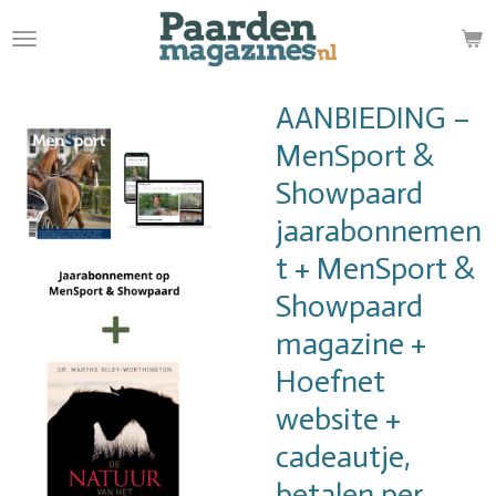
Ga
direct
naar
de
AANBIEDING –
hoofdinhoud
MenSport &
Showpaard
jaarabonnemen
t + MenSport &
Showpaard
magazine +
Hoefnet
website +
cadeautje,
betalen per