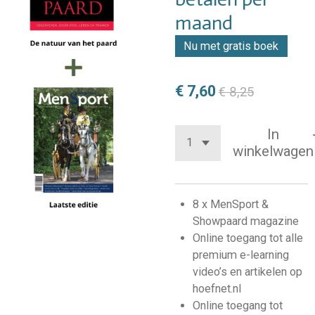
maand
Nu met gratis boek
€ 7,60
€ 8,25
In
winkelwagen
8 x MenSport &
Showpaard magazine
Online toegang tot alle
premium e-learning
video’s en artikelen
op
hoefnet.nl
Online toegang tot