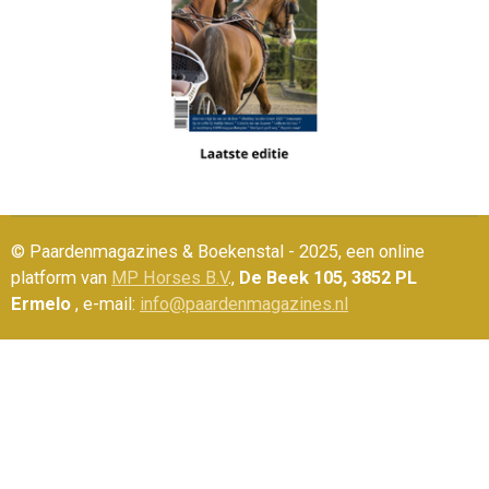
© Paardenmagazines & Boekenstal - 2025, een online
platform van
MP Horses B.V
.,
De Beek 105, 3852 PL
Ermelo
, e-mail:
info@paardenmagazines.nl