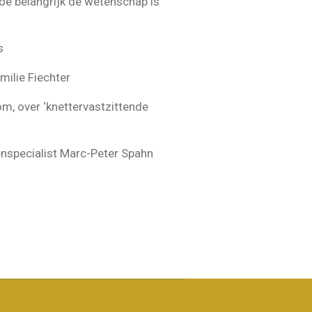
oe belangrijk de wetenschap is
s
amilie Fiechter
, over ‘knettervastzittende
enspecialist Marc-Peter Spahn