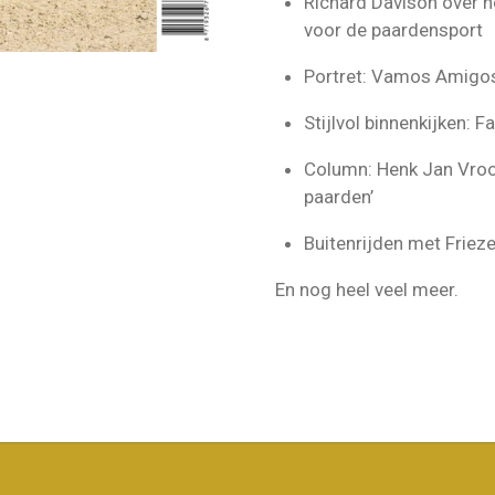
Richard Davison over h
voor de paardensport
Portret: Vamos Amigo
Stijlvol binnenkijken: F
Column: Henk Jan Vroom
paarden’
Buitenrijden met Friez
En nog heel veel meer.