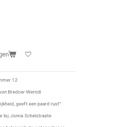
gen
ummer 12:
 von Bredow-Werndl
jkheid, geeft een paard rust”
ur bij Jonna Schelstraete