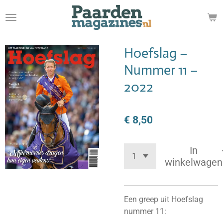
Ga
direct
naar
de
Hoefslag –
hoofdinhoud
Nummer 11 –
2022
€ 8,50
In
winkelwagen
Een greep uit Hoefslag
nummer 11: