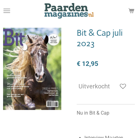
Ga
direct
naar
de
Bit & Cap juli
hoofdinhoud
2023
€ 12,95
Uitverkocht
Nu in Bit & Cap
Interview Maarten