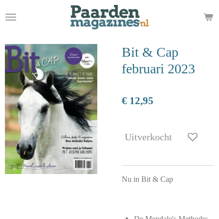
Ga
direct
naar
de
Bit & Cap
hoofdinhoud
februari 2023
€ 12,95
Uitverkocht
Nu in Bit & Cap
De Mendale's Methode: