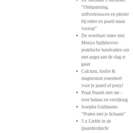
"Ontspanning,
zelfvertrouwen en plezier
bij ruiter en paard staan
voorop”
De weerbare ruiter met
Monya Spijkhoven:
praktische handvatten om
met angst aan de slag te
gaan
Calcium, fosfor &
magnesium essentieel
voor je paard of pony!
Praat Paards met me -
over balans en verrijking
Josepha Guillaume:
"Praten met je lichaam"
5 x Liefde in de
(paarden)lucht