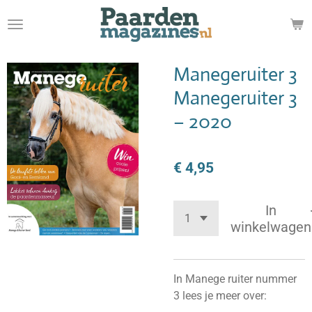
Ga
direct
naar
de
Manegeruiter 3
hoofdinhoud
Manegeruiter 3
– 2020
€ 4,95
In
winkelwagen
In Manege ruiter nummer
3 lees je meer over: