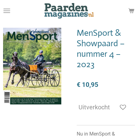
Ga
direct
naar
de
MenSport &
hoofdinhoud
Showpaard –
nummer 4 –
2023
€ 10,95
Uitverkocht
Nu in MenSport &