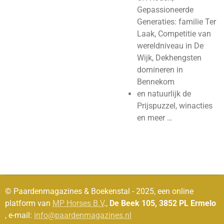
Gepassioneerde
Generaties: familie Ter
Laak, Competitie van
wereldniveau in De
Wijk, Dekhengsten
domineren in
Bennekom
en natuurlijk de
Prijspuzzel, winacties
en meer …
© Paardenmagazines & Boekenstal - 2025, een online
platform van
MP Horses B.V
.,
De Beek 105, 3852 PL Ermelo
, e-mail:
info@paardenmagazines.nl