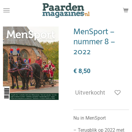
Ga
direct
naar
de
MenSport –
hoofdinhoud
nummer 8 –
2022
€ 8,50
Uitverkocht
Nu in MenSport
– Terugblik op 2022 met