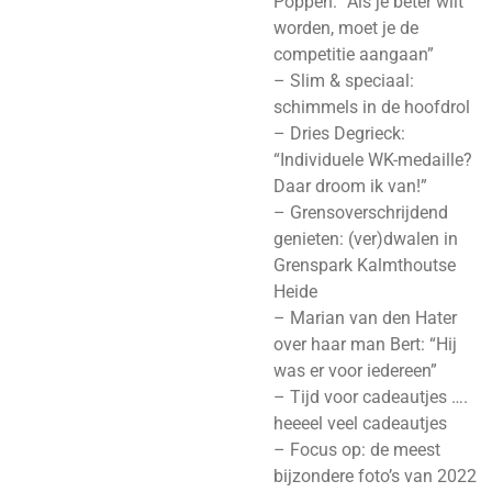
Poppen: “Als je beter wilt
worden, moet je de
competitie aangaan”
– Slim & speciaal:
schimmels in de hoofdrol
– Dries Degrieck:
“Individuele WK-medaille?
Daar droom ik van!”
– Grensoverschrijdend
genieten: (ver)dwalen in
Grenspark Kalmthoutse
Heide
– Marian van den Hater
over haar man Bert: “Hij
was er voor iedereen”
– Tijd voor cadeautjes ….
heeeel veel cadeautjes
– Focus op: de meest
bijzondere foto’s van 2022