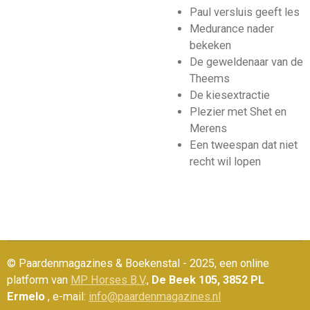
Paul versluis geeft les
Medurance nader
bekeken
De geweldenaar van de
Theems
De kiesextractie
Plezier met Shet en
Merens
Een tweespan dat niet
recht wil lopen
© Paardenmagazines & Boekenstal - 2025, een online
platform van
MP Horses B.V
.,
De Beek 105, 3852 PL
Ermelo
, e-mail:
info@paardenmagazines.nl