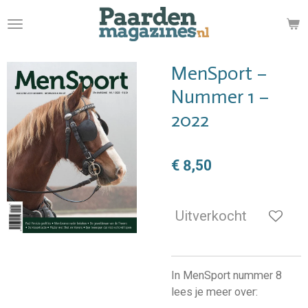
Ga
direct
naar
de
MenSport –
hoofdinhoud
Nummer 1 –
2022
€ 8,50
Uitverkocht
In MenSport nummer 8
lees je meer over: