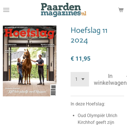
Ga
direct
naar
de
Hoefslag 11
hoofdinhoud
2024
€ 11,95
In
winkelwagen
In deze Hoefslag:
Oud Olympiër Ulrich
Kirchhof geeft zijn