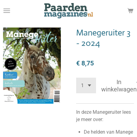
Ga
direct
naar
de
Manegeruiter 3
hoofdinhoud
- 2024
€ 8,75
In
winkelwagen
In deze Manegeruiter lees
je meer over:
De helden van Manege