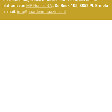
platform van
MP Horses B.V
.,
De Beek 105, 3852 PL Ermelo
, e-mail:
info@paardenmagazines.nl