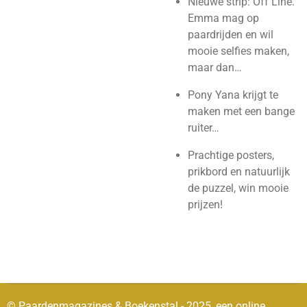
Nieuwe strip: Off Line.
Emma mag op
paardrijden en wil
mooie selfies maken,
maar dan…
Pony Yana krijgt te
maken met een bange
ruiter…
Prachtige posters,
prikbord en natuurlijk
de puzzel, win mooie
prijzen!
© Paardenmagazines & Boekenstal - 2025, een online