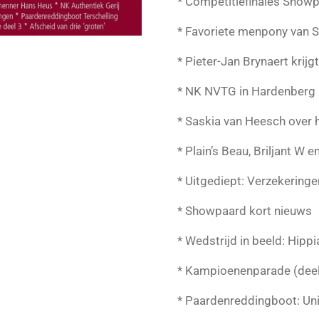
* Competitiefinales Show
* Favoriete menpony van S
* Pieter-Jan Brynaert krijg
* NK NVTG in Hardenberg
* Saskia van Heesch over
* Plain’s Beau, Briljant W
* Uitgediept: Verzekeringe
* Showpaard kort nieuws
* Wedstrijd in beeld: Hipp
* Kampioenenparade (deel
* Paardenreddingboot: Uni