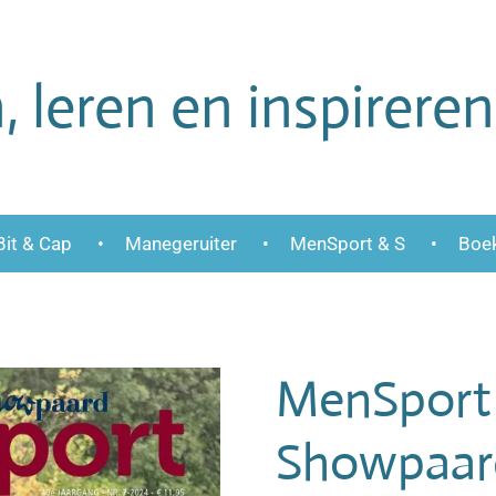
, leren en inspireren
Bit & Cap
Manegeruiter
MenSport & S
Boek
MenSport
Showpaar