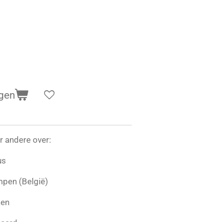
gen
r andere over:
us
mpen (België)
ken