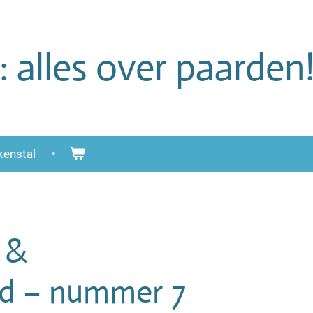
: alles over paarden
enstal
 &
d – nummer 7