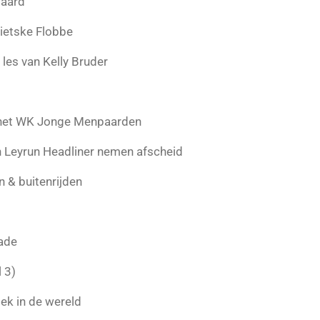
paard
ietske Flobbe
t les van Kelly Bruder
 het WK Jonge Menpaarden
 en Leyrun Headliner nemen afscheid
n & buitenrijden
iade
 3)
ek in de wereld