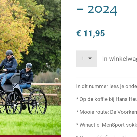
– 2024
€ 11,95
In winkelwa
In dit nummer lees je onde
* Op de koffie bij Hans He
* Mooie route: De Voorke
* Winactie: MenSport sok