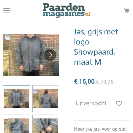
Ga
direct
naar
de
Jas, grijs met
hoofdinhoud
logo
Showpaard,
maat M
€ 15,00
€ 79,95
Uitverkocht
Heerlijke jas, voor op stal,