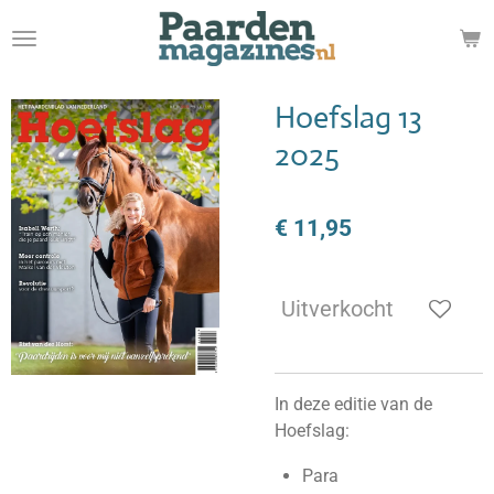
Ga
direct
naar
de
Hoefslag 13
hoofdinhoud
2025
€ 11,95
Uitverkocht
In deze editie van de
Hoefslag:
Para