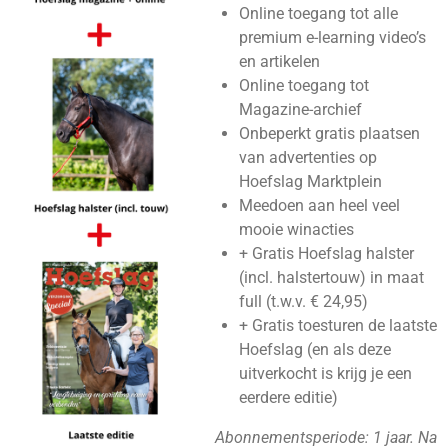
Online toegang tot alle
premium e-learning video’s
en artikelen
Online toegang tot
Magazine-archief
Onbeperkt gratis plaatsen
van advertenties op
Hoefslag Marktplein
Meedoen aan heel veel
mooie winacties
+
Gratis Hoefslag halster
(incl. halstertouw) in maat
full (t.w.v. € 24,95)
+ Gratis toesturen de laatste
Hoefslag (en als deze
uitverkocht is krijg je een
eerdere editie)
Abonnementsperiode: 1 jaar. N
a