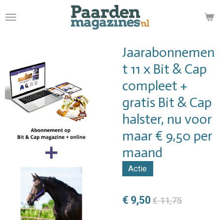
Ga
direct
naar
de
Jaarabonnemen
hoofdinhoud
t 11 x Bit & Cap
compleet +
gratis Bit & Cap
halster, nu voor
maar € 9,50 per
maand
Actie
€ 9,50
€ 11,75