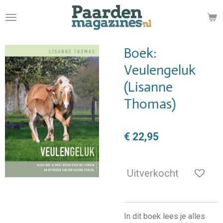
Ga
direct
naar
de
Boek:
hoofdinhoud
Veulengeluk
(Lisanne
Thomas)
€ 22,95
Uitverkocht
In dit boek lees je alles