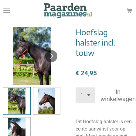
Ga
direct
naar
de
Hoefslag
hoofdinhoud
halster incl.
touw
€ 24,95
In
winkelwagen
Dit Hoefslag-halster is een
echte aanwinst voor op