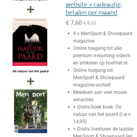
website + cadeautje,
betalen per maand
€ 7,60
€ 8,25
8 x MenSport & Showpaard
magazine
Online toegang tot alle
premium e-learning video’s
en artikelen
op hoefnet.nl
Online toegang tot
MenSport & Showpaard
magazine-archief
Meedoen aan veel mooie
winacties
+ Gratis boek boek: De
natuur van het paard (t.w.v.
14,95)
+ Gratis toesturen de laatste
MenSport & Showpaard (en