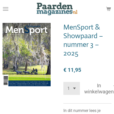
Ga
direct
naar
de
MenSport &
hoofdinhoud
Showpaard –
nummer 3 –
2025
€ 11,95
In
winkelwagen
In dit nummer lees je