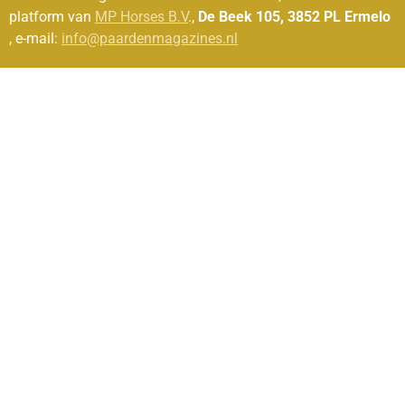
platform van
MP Horses B.V
.,
De Beek 105, 3852 PL Ermelo
, e-mail:
info@paardenmagazines.nl