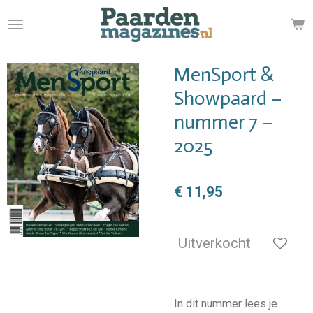
Ga
direct
naar
de
MenSport &
hoofdinhoud
Showpaard –
nummer 7 –
2025
€ 11,95
Uitverkocht
In dit nummer lees je